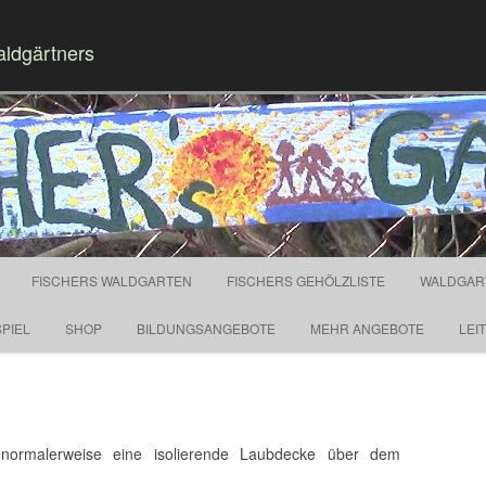
aldgärtners
Springe zum Inhalt
FISCHERS WALDGARTEN
FISCHERS GEHÖLZLISTE
WALDGAR
PIEL
SHOP
BILDUNGSANGEBOTE
MEHR ANGEBOTE
LEI
 normalerweise eine isolierende Laubdecke über dem