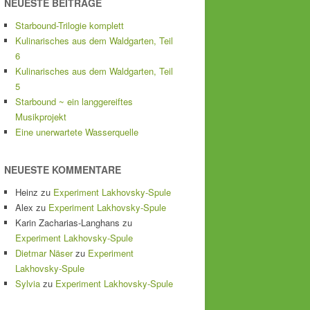
NEUESTE BEITRÄGE
Starbound-Trilogie komplett
Kulinarisches aus dem Waldgarten, Teil
6
Kulinarisches aus dem Waldgarten, Teil
5
Starbound ~ ein langgereiftes
Musikprojekt
Eine unerwartete Wasserquelle
NEUESTE KOMMENTARE
Heinz
zu
Experiment Lakhovsky-Spule
Alex
zu
Experiment Lakhovsky-Spule
Karin Zacharias-Langhans
zu
Experiment Lakhovsky-Spule
Dietmar Näser
zu
Experiment
Lakhovsky-Spule
Sylvia
zu
Experiment Lakhovsky-Spule