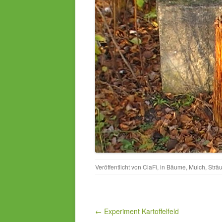
Veröffentlicht von
ClaFi
, in
Bäume
,
Mulch
,
Strä
Beitragsnavigation
← Experiment Kartoffelfeld