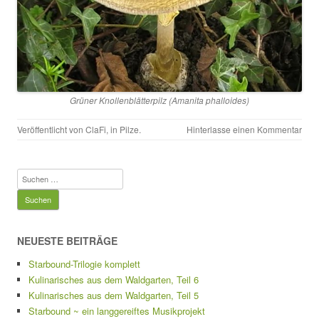
Grüner Knollenblätterpilz (
Amanita phalloides
)
Veröffentlicht von
ClaFi
, in
Pilze
.
Hinterlasse einen Kommentar
Suchen
nach:
NEUESTE BEITRÄGE
Starbound-Trilogie komplett
Kulinarisches aus dem Waldgarten, Teil 6
Kulinarisches aus dem Waldgarten, Teil 5
Starbound ~ ein langgereiftes Musikprojekt