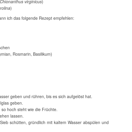
Chionanthus virginicus
)
rolina
)
kann ich das folgende Rezept empfehlen:
rschen
ymian, Rosmarin, Basilikum)
sser geben und rühren, bis es sich aufgelöst hat.
lglas geben.
 so hoch steht wie die Früchte.
ehen lassen.
n Sieb schütten, gründlich mit kaltem Wasser abspülen und