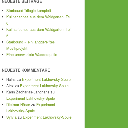
NEUESTE BEITRÄGE
Starbound-Trilogie komplett
Kulinarisches aus dem Waldgarten, Teil
6
Kulinarisches aus dem Waldgarten, Teil
5
Starbound ~ ein langgereiftes
Musikprojekt
Eine unerwartete Wasserquelle
NEUESTE KOMMENTARE
Heinz
zu
Experiment Lakhovsky-Spule
Alex
zu
Experiment Lakhovsky-Spule
Karin Zacharias-Langhans
zu
Experiment Lakhovsky-Spule
Dietmar Näser
zu
Experiment
Lakhovsky-Spule
Sylvia
zu
Experiment Lakhovsky-Spule