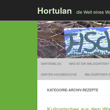
Hortulan
die Welt eines W
GARTENBLOG
WAS IST EIN WALDGARTEN?
GARTEN-HAUSBESUCHE
WALDGÄRTNER-S
KATEGORIE-ARCHIV:REZEPTE
Kulinarisches aus dem Wa