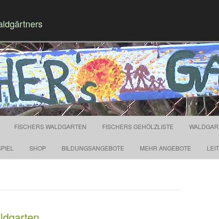
aldgärtners
Springe zum Inhalt
FISCHERS WALDGARTEN
FISCHERS GEHÖLZLISTE
WALDGAR
PIEL
SHOP
BILDUNGSANGEBOTE
MEHR ANGEBOTE
LEI
ldgarten