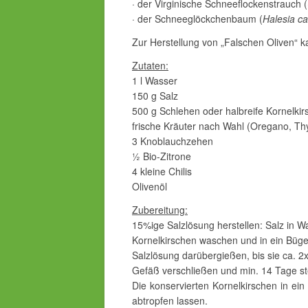
· der Virginische Schneeflockenstrauch (
· der Schneeglöckchenbaum (
Halesia ca
Zur Herstellung von „Falschen Oliven“ 
Zutaten:
1 l Wasser
150 g Salz
500 g Schlehen oder halbreife Kornelki
frische Kräuter nach Wahl (Oregano, Th
3 Knoblauchzehen
½ Bio-Zitrone
4 kleine Chilis
Olivenöl
Zubereitung:
15%ige Salzlösung herstellen: Salz in Wa
Kornelkirschen waschen und in ein Büge
Salzlösung darübergießen, bis sie ca. 2x
Gefäß verschließen und min. 14 Tage st
Die konservierten Kornelkirschen in ei
abtropfen lassen.