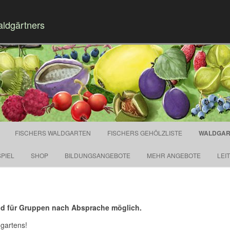
aldgärtners
Springe zum Inhalt
FISCHERS WALDGARTEN
FISCHERS GEHÖLZLISTE
WALDGAR
PIEL
SHOP
BILDUNGSANGEBOTE
MEHR ANGEBOTE
LEI
d für Gruppen nach Absprache möglich.
dgartens!