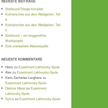
NEUESTE BEITRÄGE
Starbound-Trilogie komplett
Kulinarisches aus dem Waldgarten, Teil
6
Kulinarisches aus dem Waldgarten, Teil
5
Starbound ~ ein langgereiftes
Musikprojekt
Eine unerwartete Wasserquelle
NEUESTE KOMMENTARE
Heinz
zu
Experiment Lakhovsky-Spule
Alex
zu
Experiment Lakhovsky-Spule
Karin Zacharias-Langhans
zu
Experiment Lakhovsky-Spule
Dietmar Näser
zu
Experiment
Lakhovsky-Spule
Sylvia
zu
Experiment Lakhovsky-Spule