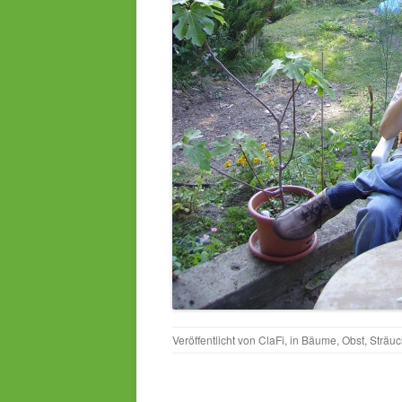
Veröffentlicht von
ClaFi
, in
Bäume
,
Obst
,
Sträuc