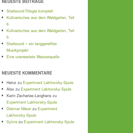
NEUESTE BEITRÄGE
Starbound-Trilogie komplett
Kulinarisches aus dem Waldgarten, Teil
6
Kulinarisches aus dem Waldgarten, Teil
5
Starbound ~ ein langgereiftes
Musikprojekt
Eine unerwartete Wasserquelle
NEUESTE KOMMENTARE
Heinz
zu
Experiment Lakhovsky-Spule
Alex
zu
Experiment Lakhovsky-Spule
Karin Zacharias-Langhans
zu
Experiment Lakhovsky-Spule
Dietmar Näser
zu
Experiment
Lakhovsky-Spule
Sylvia
zu
Experiment Lakhovsky-Spule