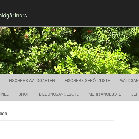
aldgärtners
Springe zum Inhalt
FISCHERS WALDGARTEN
FISCHERS GEHÖLZLISTE
WALDGAR
PIEL
SHOP
BILDUNGSANGEBOTE
MEHR ANGEBOTE
LEI
009