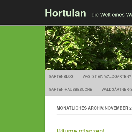
Hortulan
die Welt eines W
GARTENBLOG
WAS IST EIN WALDGARTEN?
GARTEN-HAUSBESUCHE
WALDGÄRTNER-S
MONATLICHES ARCHIV:NOVEMBER 2
Bäume pflanzen!