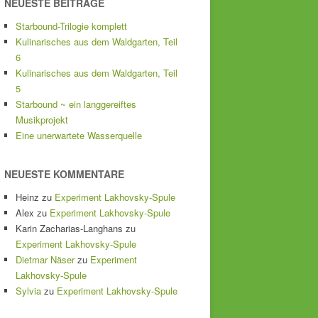
NEUESTE BEITRÄGE
Starbound-Trilogie komplett
Kulinarisches aus dem Waldgarten, Teil
6
Kulinarisches aus dem Waldgarten, Teil
5
Starbound ~ ein langgereiftes
Musikprojekt
Eine unerwartete Wasserquelle
NEUESTE KOMMENTARE
Heinz
zu
Experiment Lakhovsky-Spule
Alex
zu
Experiment Lakhovsky-Spule
Karin Zacharias-Langhans
zu
Experiment Lakhovsky-Spule
Dietmar Näser
zu
Experiment
Lakhovsky-Spule
Sylvia
zu
Experiment Lakhovsky-Spule