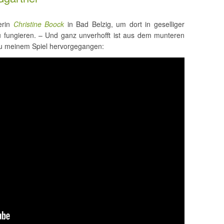
erin
Christine Boock
in Bad Belzig, um dort in geselliger
 fungieren. – Und ganz unverhofft ist aus dem munteren
o zu meinem Spiel hervorgegangen: