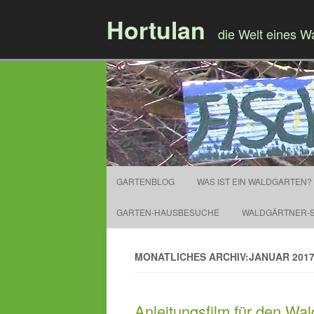
Hortulan
die Welt eines W
GARTENBLOG
WAS IST EIN WALDGARTEN?
GARTEN-HAUSBESUCHE
WALDGÄRTNER-S
MONATLICHES ARCHIV:JANUAR 201
Anleitungsfilm für den Wal