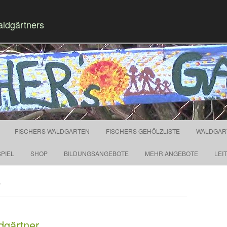
aldgärtners
Springe zum Inhalt
FISCHERS WALDGARTEN
FISCHERS GEHÖLZLISTE
WALDGAR
PIEL
SHOP
BILDUNGSANGEBOTE
MEHR ANGEBOTE
LEI
7
dgärtner