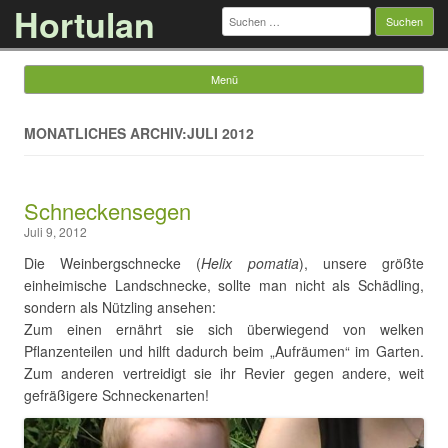
Hortulan
Suchen
nach:
Menü
Springe zum Inhalt
MONATLICHES ARCHIV:JULI 2012
Schneckensegen
Juli 9, 2012
Die Weinbergschnecke (
Helix pomatia
), unsere größte
einheimische Landschnecke, sollte man nicht als Schädling,
sondern als Nützling ansehen:
Zum einen ernährt sie sich überwiegend von welken
Pflanzenteilen und hilft dadurch beim „Aufräumen“ im Garten.
Zum anderen vertreidigt sie ihr Revier gegen andere, weit
gefräßigere Schneckenarten!