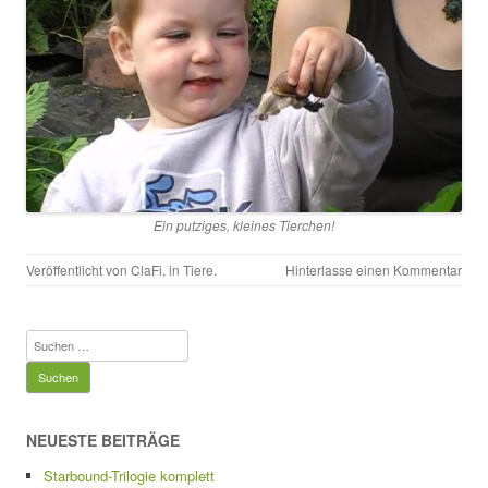
Ein putziges, kleines Tierchen!
Veröffentlicht von
ClaFi
, in
Tiere
.
Hinterlasse einen Kommentar
Suchen
nach:
NEUESTE BEITRÄGE
Starbound-Trilogie komplett