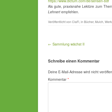
https://www.dictum.com/de/sensen-bdf
Als gute, praxisnahe Lektüre zum Them
Lehnert
empfehlen.
Veröffentlicht von
ClaFi
, in
Bücher
,
Mulch
,
Werk
Beitragsnavigation
← Sammlung wächst II
Schreibe einen Kommentar
Deine E-Mail-Adresse wird nicht veröffent
Kommentar
*