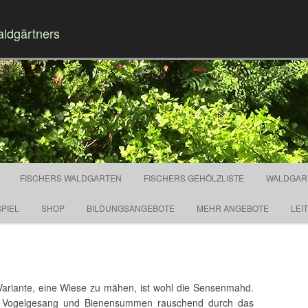
aldgärtners
Springe zum Inhalt
FISCHERS WALDGARTEN
FISCHERS GEHÖLZLISTE
WALDGAR
PIEL
SHOP
BILDUNGSANGEBOTE
MEHR ANGEBOTE
LEI
e Variante, eine Wiese zu mähen, ist wohl die Sensenmahd.
i Vogelgesang und Bienensummen rauschend durch das