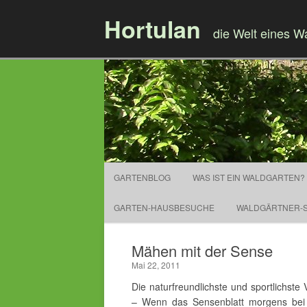
Hortulan
die Welt eines W
GARTENBLOG
WAS IST EIN WALDGARTEN?
GARTEN-HAUSBESUCHE
WALDGÄRTNER-S
Mähen mit der Sense
Mai 22, 2011
Die naturfreundlichste und sportlichst
– Wenn das Sensenblatt morgens be