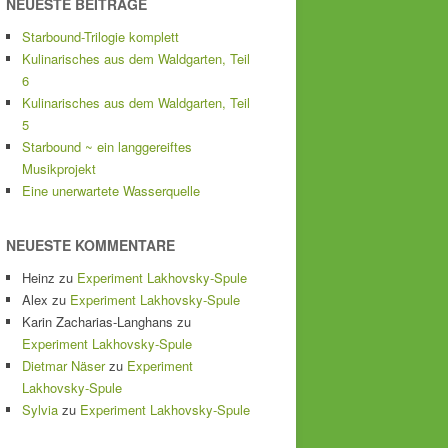
NEUESTE BEITRÄGE
Starbound-Trilogie komplett
Kulinarisches aus dem Waldgarten, Teil
6
Kulinarisches aus dem Waldgarten, Teil
5
Starbound ~ ein langgereiftes
Musikprojekt
Eine unerwartete Wasserquelle
NEUESTE KOMMENTARE
Heinz
zu
Experiment Lakhovsky-Spule
Alex
zu
Experiment Lakhovsky-Spule
Karin Zacharias-Langhans
zu
Experiment Lakhovsky-Spule
Dietmar Näser
zu
Experiment
Lakhovsky-Spule
Sylvia
zu
Experiment Lakhovsky-Spule