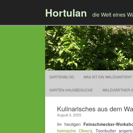
Hortulan
die Welt eines W
GARTENBLOG
WAS IST EIN WALDGARTEN?
GARTEN-HAUSBESUCHE
WALDGÄRTNER-S
Kulinarisches aus dem Wal
August 3, 2025
Im heutigen
Feinschmecker-Worksh
heimische Oliven
), Toonbutter angeri