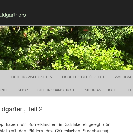
aldgärtners
Springe zum Inhalt
FISCHERS WALDGARTEN
FISCHERS GEHÖLZLISTE
WALDGAR
PIEL
SHOP
BILDUNGSANGEBOTE
MEHR ANGEBOTE
LEI
dgarten, Teil 2
op
haben wir Kornelkirschen in Salzlake eingelegt (für
chtet (mit den Blättern des Chinesischen Surenbaums),