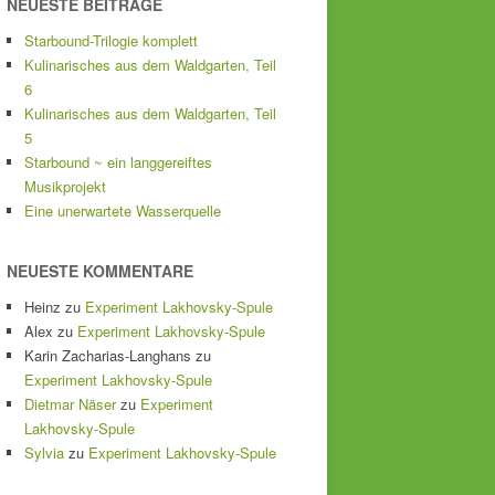
NEUESTE BEITRÄGE
Starbound-Trilogie komplett
Kulinarisches aus dem Waldgarten, Teil
6
Kulinarisches aus dem Waldgarten, Teil
5
Starbound ~ ein langgereiftes
Musikprojekt
Eine unerwartete Wasserquelle
NEUESTE KOMMENTARE
Heinz
zu
Experiment Lakhovsky-Spule
Alex
zu
Experiment Lakhovsky-Spule
Karin Zacharias-Langhans
zu
Experiment Lakhovsky-Spule
Dietmar Näser
zu
Experiment
Lakhovsky-Spule
Sylvia
zu
Experiment Lakhovsky-Spule