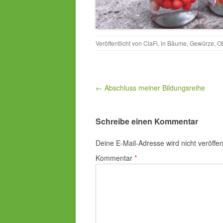
Veröffentlicht von
ClaFi
, in
Bäume
,
Gewürze
,
O
Beitragsnavigation
← Abschluss meiner Bildungsreihe
Schreibe einen Kommentar
Deine E-Mail-Adresse wird nicht veröffent
Kommentar
*