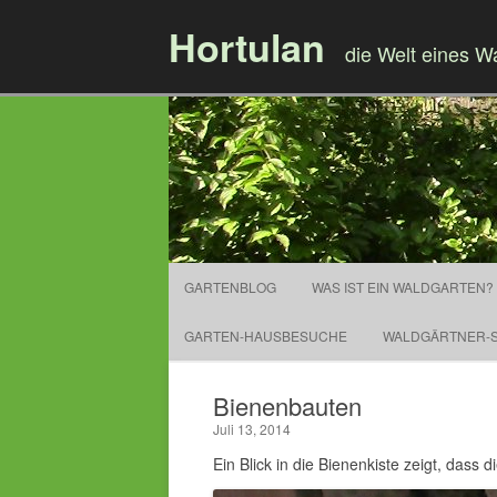
Hortulan
die Welt eines W
GARTENBLOG
WAS IST EIN WALDGARTEN?
GARTEN-HAUSBESUCHE
WALDGÄRTNER-S
Bienenbauten
Juli 13, 2014
Ein Blick in die Bienenkiste zeigt, dass