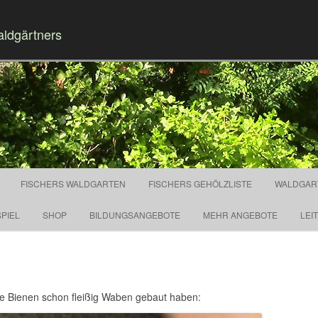
aldgärtners
Springe zum Inhalt
FISCHERS WALDGARTEN
FISCHERS GEHÖLZLISTE
WALDGAR
PIEL
SHOP
BILDUNGSANGEBOTE
MEHR ANGEBOTE
LEI
 die Bienen schon fleißig Waben gebaut haben: