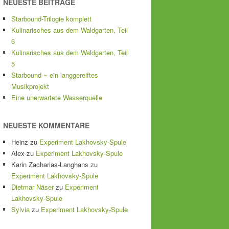
NEUESTE BEITRÄGE
Starbound-Trilogie komplett
Kulinarisches aus dem Waldgarten, Teil
6
Kulinarisches aus dem Waldgarten, Teil
5
Starbound ~ ein langgereiftes
Musikprojekt
Eine unerwartete Wasserquelle
NEUESTE KOMMENTARE
Heinz
zu
Experiment Lakhovsky-Spule
Alex
zu
Experiment Lakhovsky-Spule
Karin Zacharias-Langhans
zu
Experiment Lakhovsky-Spule
Dietmar Näser
zu
Experiment
Lakhovsky-Spule
Sylvia
zu
Experiment Lakhovsky-Spule