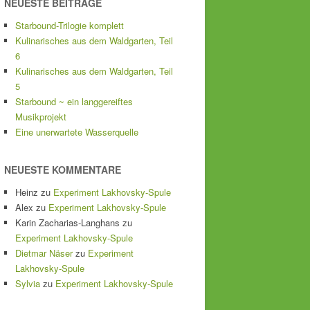
NEUESTE BEITRÄGE
Starbound-Trilogie komplett
Kulinarisches aus dem Waldgarten, Teil
6
Kulinarisches aus dem Waldgarten, Teil
5
Starbound ~ ein langgereiftes
Musikprojekt
Eine unerwartete Wasserquelle
NEUESTE KOMMENTARE
Heinz
zu
Experiment Lakhovsky-Spule
Alex
zu
Experiment Lakhovsky-Spule
Karin Zacharias-Langhans
zu
Experiment Lakhovsky-Spule
Dietmar Näser
zu
Experiment
Lakhovsky-Spule
Sylvia
zu
Experiment Lakhovsky-Spule