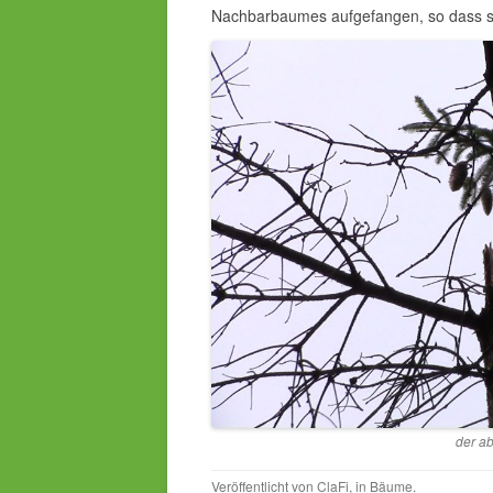
Nachbarbaumes aufgefangen, so dass sie
der a
Veröffentlicht von
ClaFi
, in
Bäume
.