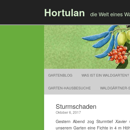
Hortulan
die Welt eines W
GARTENBLOG
WAS IST EIN WALDGARTEN?
GARTEN-HAUSBESUCHE
WALDGÄRTNER-S
Sturmschaden
Oktober 6, 2017
Gestern Abend zog Sturmtief
Xavier
unserem Garten eine Fichte in 4 m Höh