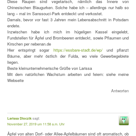
Diese Raupen sind vegetarisch, nämlich das Innere von
Chinesischen Blaugurken. Solche habe ich – allerdings nur halb so
lang – mal im Sanssouci-Park entdeckt und verkostet.
Damals, bevor vor fast 3 Jahren mein Lebensabschnitt in Potsdam
endete.
Inzwischen habe ich mich im hügeligen Kassel eingelebt,
Fundstellen für Äpfel und Brombeeren entdeckt, sowie Pflaumen und
Kirschen per nebenan.de
Hier entspringt sogar
https://essbare-stadt.de/wp/
und pflanzt
Bäume, aber mehr östlich der Fulda, wo viele Gewerbegebiete
liegen.
Beste kleinunternehmerische Grüße von Larissa
Mit dem natürlichen Wachstum arbeiten und feiern: siehe meine
Webseite
Antworten
sagt:
Larissa Dloczik
November 27, 2019 um 11:58 a.m. Uhr
Äpfel von alten Dorf- oder Allee-Apfelbäumen sind oft aromatisch, ob