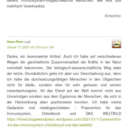
bereits Immunsystem-vorgeschwächte Menschen, wie Alte und
mehrfach Vorerkrankte.
Antworten
sagt:
Hans-Peter
Januar 17, 2021 um 3:01 p.m. Uhr
Danke, ein lesenswerter Artikel. Auch ich habe auf verschiedenen
Wegen die ganzheitliche Zusammenarbeit der Kräfte in der Natur
vermittelt bekommen. Der biologisch-wissenschaftliche Weg wäre
der letzte. Grundsätzlich gehe ich aber von Verschwörung aus, denn
ich halte die durchsetzungsfähigen Menschen in den Oligarchien
nicht für blöde, sondern eher für sehr gerissen und extrem
verantwortungslos. All das Elend auf der Welt kommt nicht aus
Unvermögen sondern aus dem Egoismus der Menschen, die sich in
der Hackordnung oben positionieren konnten. Ich habe meine
Gedanken mal niedergeschrieben : Praevention für das
Immunsystem, Chlordioxid und DAS WELTBILD
https://kinesiologiewordpress.wordpress.com/2021/01/17/praevention
-fur-das-immunsystem-chlordioxyd-und-das-weltbild/