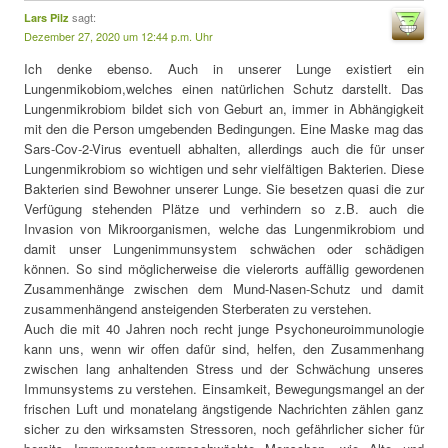
sagt:
Lars Pilz
Dezember 27, 2020 um 12:44 p.m. Uhr
Ich denke ebenso. Auch in unserer Lunge existiert ein
Lungenmikobiom,welches einen natürlichen Schutz darstellt. Das
Lungenmikrobiom bildet sich von Geburt an, immer in Abhängigkeit
mit den die Person umgebenden Bedingungen. Eine Maske mag das
Sars-Cov-2-Virus eventuell abhalten, allerdings auch die für unser
Lungenmikrobiom so wichtigen und sehr vielfältigen Bakterien. Diese
Bakterien sind Bewohner unserer Lunge. Sie besetzen quasi die zur
Verfügung stehenden Plätze und verhindern so z.B. auch die
Invasion von Mikroorganismen, welche das Lungenmikrobiom und
damit unser Lungenimmunsystem schwächen oder schädigen
können. So sind möglicherweise die vielerorts auffällig gewordenen
Zusammenhänge zwischen dem Mund-Nasen-Schutz und damit
zusammenhängend ansteigenden Sterberaten zu verstehen.
Auch die mit 40 Jahren noch recht junge Psychoneuroimmunologie
kann uns, wenn wir offen dafür sind, helfen, den Zusammenhang
zwischen lang anhaltenden Stress und der Schwächung unseres
Immunsystems zu verstehen. Einsamkeit, Bewegungsmangel an der
frischen Luft und monatelang ängstigende Nachrichten zählen ganz
sicher zu den wirksamsten Stressoren, noch gefährlicher sicher für